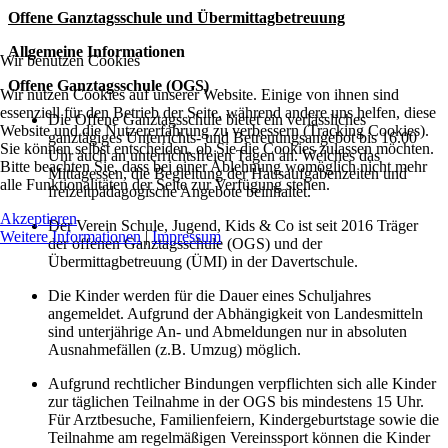
Offene Ganztagsschule und Übermittagbetreuung
Allgemeine Informationen
Wir benutzen Cookies
Offene Ganztagsschule (OGS)
Wir nutzen Cookies auf unserer Website. Einige von ihnen sind
essenziell für den Betrieb der Seite, während andere uns helfen, diese
Die Offene Ganztagsschule bietet ein verlässliches
Website und die Nutzererfahrung zu verbessern (Tracking Cookies).
ganztägiges Unterrichts- und Betreuungsangebot bis 16.00
Sie können selbst entscheiden, ob Sie die Cookies zulassen möchten.
Uhr auch an unterrichtsfreien Tagen an. Welches das
Bitte beachten Sie, dass bei einer Ablehnung womöglich nicht mehr
Mittagessen, die Begleitung der Hausaufgabenzeiten und
alle Funktionalitäten der Seite zur Verfügung stehen.
freizeitpädagogische Angebote beinhaltet.
Akzeptieren
Der Verein Schule, Jugend, Kids & Co ist seit 2016 Träger
Weitere Informationen
|
Impressum
der offenen Ganztagsschule (OGS) und der
Übermittagbetreuung (ÜMI) in der Davertschule.
Die Kinder werden für die Dauer eines Schuljahres
angemeldet. Aufgrund der Abhängigkeit von Landesmitteln
sind unterjährige An- und Abmeldungen nur in absoluten
Ausnahmefällen (z.B. Umzug) möglich.
Aufgrund rechtlicher Bindungen verpflichten sich alle Kinder
zur täglichen Teilnahme in der OGS bis mindestens 15 Uhr.
Für Arztbesuche, Familienfeiern, Kindergeburtstage sowie die
Teilnahme am regelmäßigen Vereinssport können die Kinder