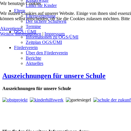
Kinderwitze
Wir benutzen Cookies
Links für Kinder
Eltern
Wir nutzen Cookies auf unserer Website. Einige von ihnen sind essenzi
Elternvertretung
können selbst entscheiden, ob Sie die Cookies zulassen möchten. Bitte
Der sichere Schulweg
Termine
Akzeptieren
OGS / ÜMI
Weitere Informationen
|
Impressum
Informationen zu OGS/ÜMI
Zeitplan OGS/ÜMI
Förderverein
Über den Förderverein
Berichte
Aktuelles
Auszeichnungen für unsere Schule
Auszeichnungen für unsere Schule