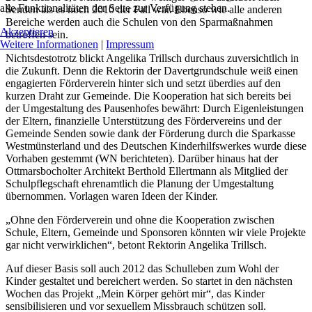
alle Funktionalitäten der Seite zur Verfügung stehen.
Senden als es noch 2010 der Fall war. Ebenso wie alle anderen
Bereiche werden auch die Schulen von den Sparmaßnahmen
Akzeptieren
betroffen sein.
Weitere Informationen
|
Impressum
Nichtsdestotrotz blickt
Angelika Trillsch durchaus zuversichtlich in
die Zukunft. Denn die Rektorin der Davertgrundschule weiß einen
engagierten Förderverein hinter sich und setzt überdies auf den
kurzen Draht zur Gemeinde. Die Kooperation hat sich bereits bei
der Umgestaltung des Pausenhofes bewährt: Durch Eigenleistungen
der Eltern, finanzielle Unterstützung des Fördervereins und der
Gemeinde Senden sowie dank der Förderung durch die Sparkasse
Westmünsterland und des Deutschen Kinderhilfswerkes wurde diese
Vorhaben gestemmt (WN berichteten). Darüber hinaus hat der
Ottmarsbocholter Architekt Berthold Ellertmann als Mitglied der
Schulpflegschaft ehrenamtlich die Planung der Umgestaltung
übernommen. Vorlagen waren Ideen der Kinder.
„Ohne den Förderverein und ohne die Kooperation zwischen
Schule, Eltern, Gemeinde und Sponsoren könnten wir viele Projekte
gar nicht verwirklichen“, betont Rektorin
Angelika Trillsch.
Auf dieser Basis soll auch 2012 das Schulleben zum Wohl der
Kinder gestaltet und bereichert werden. So startet in den nächsten
Wochen das Projekt „Mein Körper gehört mir“, das Kinder
sensibilisieren und vor sexuellem Missbrauch schützen soll.