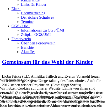
Kinderwitze
Links für Kinder
Eltern
Elternvertretung
Der sichere Schulweg
Termine
OGS / ÜMI
Informationen zu OGS/ÜMI
Zeitplan OGS/ÜMI
Förderverein
Über den Förderverein
Berichte
Aktuelles
Gemeinsam für das Wohl der Kinder
Lioba Fricke (v.l.), Angelika Trillsch und Evelyn Vorspohl freuen
Wir benutzen Cookies
sich über die gelungene Umgestaltung des Pausenhofes. Auch für
2012 stehen wieder Projekte an. (Foto: Siggi Syffus)
Wir nutzen Cookies auf unserer Website. Einige von ihnen sind
essenziell für den Betrieb der Seite, während andere uns helfen, diese
Freiwillige Leistungen kürzen, Standards reduzieren, sparen: Diese
Website und die Nutzererfahrung zu verbessern (Tracking Cookies).
Ansätze kursieren im politischen Raum, seitdem das Land die
Sie können selbst entscheiden, ob Sie die Cookies zulassen möchten.
Schlüsselzuweisungen für die Gemeinde drastisch gekürzt hat. Denn
Bitte beachten Sie, dass bei einer Ablehnung womöglich nicht mehr
2012 fließen 1,6 Millionen Euro weniger von Düsseldorf nach