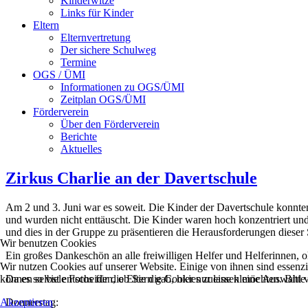
Kinderwitze
Links für Kinder
Eltern
Elternvertretung
Der sichere Schulweg
Termine
OGS / ÜMI
Informationen zu OGS/ÜMI
Zeitplan OGS/ÜMI
Förderverein
Über den Förderverein
Berichte
Aktuelles
Zirkus Charlie an der Davertschule
Am 2 und 3. Juni war es soweit. Die Kinder der Davertschule konnten
und wurden nicht enttäuscht. Die Kinder waren hoch konzentriert und
und dies in der Gruppe zu präsentieren die Herausforderungen dieser
Wir benutzen Cookies
Ein großes Dankeschön an alle freiwilligen Helfer und Helferinnen, oh
Wir nutzen Cookies auf unserer Website. Einige von ihnen sind essenzi
können selbst entscheiden, ob Sie die Cookies zulassen möchten. Bitte
Da es so viele Fotos für die Eltern gab, hier nur eine kleine Auswah
Akzeptieren
Donnerstag: