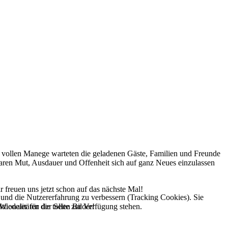
er vollen Manege warteten die geladenen Gäste, Familien und Freunde
waren Mut, Ausdauer und Offenheit sich auf ganz Neues einzulassen
r freuen uns jetzt schon auf das nächste Mal!
e und die Nutzererfahrung zu verbessern (Tracking Cookies). Sie
tionalitäten der Seite zur Verfügung stehen.
iedeier für die tollen Bilder!