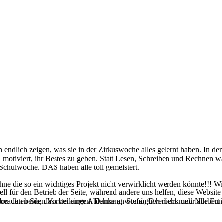
 endlich zeigen, was sie in der Zirkuswoche alles gelernt haben. In d
 motiviert, ihr Bestes zu geben. Statt Lesen, Schreiben und Rechnen 
 Schulwoche. DAS haben alle toll gemeistert.
ne die so ein wichtiges Projekt nicht verwirklicht werden könnte!!! Wi
ell für den Betrieb der Seite, während andere uns helfen, diese Websit
 beachten Sie, dass bei einer Ablehnung womöglich nicht mehr alle Funk
l von den beiden Vorstellungen. Danke an Stefan Overbeck und Norbert W