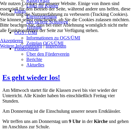
Kinderwitze
Wir nutzen Cookies auf unserer Website. Einige von ihnen sind
Links für Kinder
essenziell für den Betrieb der Seite, während andere uns helfen, diese
Eltern
Website und die Nutzererfahrung zu verbessern (Tracking Cookies).
Elternvertretung
Sie können selbst entscheiden, ob Sie die Cookies zulassen möchten.
Der sichere Schulweg
Bitte beachten Sie, dass bei einer Ablehnung womöglich nicht mehr
Termine
alle Funktionalitäten der Seite zur Verfügung stehen.
OGS / ÜMI
Informationen zu OGS/ÜMI
Akzeptieren
Zeitplan OGS/ÜMI
Weitere Informationen
|
Impressum
Förderverein
Über den Förderverein
Berichte
Aktuelles
Es geht wieder los!
Am Mittwoch startet für die Klassen zwei bis vier wieder der
Unterricht. Alle Kinder haben bis einschließlich Freitag vier
Stunden.
Am Donnerstag ist die Einschulung unserer neuen Erstklässler.
Wir treffen uns am Donnerstag um
9 Uhr
in der
Kirche
und gehen
im Anschluss zur Schule.