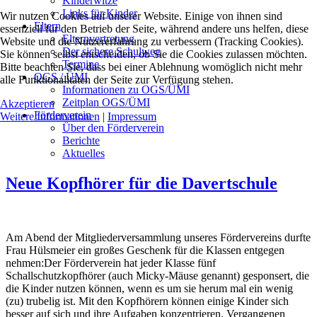
Kinderwitze
Links für Kinder
Wir nutzen Cookies auf unserer Website. Einige von ihnen sind
Eltern
essenziell für den Betrieb der Seite, während andere uns helfen, diese
Elternvertretung
Website und die Nutzererfahrung zu verbessern (Tracking Cookies).
Der sichere Schulweg
Sie können selbst entscheiden, ob Sie die Cookies zulassen möchten.
Termine
Bitte beachten Sie, dass bei einer Ablehnung womöglich nicht mehr
OGS / ÜMI
alle Funktionalitäten der Seite zur Verfügung stehen.
Informationen zu OGS/ÜMI
Zeitplan OGS/ÜMI
Akzeptieren
Förderverein
Weitere Informationen
|
Impressum
Über den Förderverein
Berichte
Aktuelles
Neue Kopfhörer für die Davertschule
Am Abend der Mitgliederversammlung unseres Fördervereins durfte
Frau Hülsmeier ein großes Geschenk für die Klassen entgegen
nehmen:Der Förderverein hat jeder Klasse fünf
Schallschutzkopfhörer (auch Micky-Mäuse genannt) gesponsert, die
die Kinder nutzen können, wenn es um sie herum mal ein wenig
(zu) trubelig ist. Mit den Kopfhörern können einige Kinder sich
besser auf sich und ihre Aufgaben konzentrieren. Vergangenen