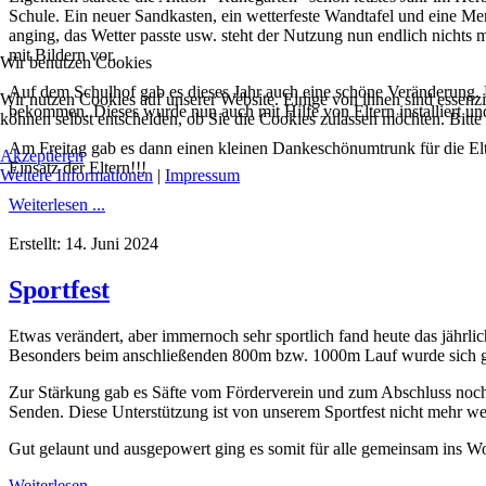
Schule. Ein neuer Sandkasten, ein wetterfeste Wandtafel und eine 
anging, das Wetter passte usw. steht der Nutzung nun endlich nichts
mit Bildern vor.
Wir benutzen Cookies
Auf dem Schulhof gab es dieses Jahr auch eine schöne Veränderung. D
Wir nutzen Cookies auf unserer Website. Einige von ihnen sind essenzi
bekommen. Dieses wurde nun auch mit Hilfe von Eltern installiert un
können selbst entscheiden, ob Sie die Cookies zulassen möchten. Bitte
Am Freitag gab es dann einen kleinen Dankeschönumtrunk für die E
Akzeptieren
Einsatz der Eltern!!!
Weitere Informationen
|
Impressum
Weiterlesen ...
Erstellt: 14. Juni 2024
Sportfest
Etwas verändert, aber immernoch sehr sportlich fand heute das jährli
Besonders beim anschließenden 800m bzw. 1000m Lauf wurde sich geg
Zur Stärkung gab es Säfte vom Förderverein und zum Abschluss noch f
Senden. Diese Unterstützung ist von unserem Sportfest nicht mehr 
Gut gelaunt und ausgepowert ging es somit für alle gemeinsam ins 
Weiterlesen ...