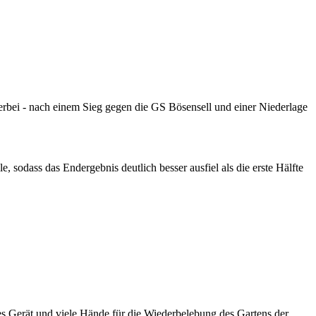
erbei - nach einem Sieg gegen die GS Bösensell und einer Niederlage
 sodass das Endergebnis deutlich besser ausfiel als die erste Hälfte
es Gerät und viele Hände für die Wiederbelebung des Gartens der