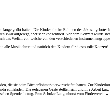
ie lange geübt hatten. Die Kinder, die im Rahmen des Jekitsangebotes
ren zwar aufgeregt, aber sehr konzentriert. Vor dem Konzert wurde sich
ch das Weltall vor, welche von den verschiedenen Instrumentengruppen
n alle Musiklehrer und natürlch den Kindern für dieses tolle Konzert!
den, die sie beim Bücherflohmarkt erwirtschaftet hatten. Zur Kinderk
da eingeladen. Die geladenen Gäste stellten sich und ihre Arbeit kurz
olischen Spendenbetrag. Frau Schulze Langenhorst vom Förderverein wi