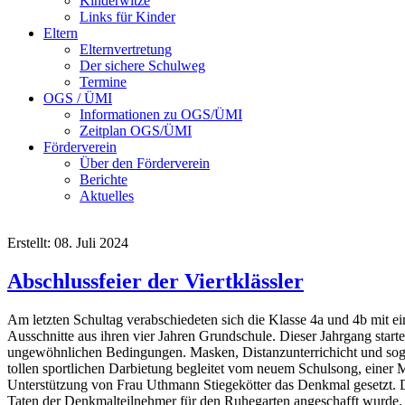
Kinderwitze
Links für Kinder
Eltern
Elternvertretung
Der sichere Schulweg
Termine
OGS / ÜMI
Informationen zu OGS/ÜMI
Zeitplan OGS/ÜMI
Förderverein
Über den Förderverein
Berichte
Aktuelles
Erstellt: 08. Juli 2024
Abschlussfeier der Viertklässler
Am letzten Schultag verabschiedeten sich die Klasse 4a und 4b mit e
Ausschnitte aus ihren vier Jahren Grundschule. Dieser Jahrgang start
ungewöhnlichen Bedingungen. Masken, Distanzunterrichicht und sogar 
tollen sportlichen Darbietung begleitet vom neuem Schulsong, einer
Unterstützung von Frau Uthmann Stiegekötter das Denkmal gesetzt. Di
Taten der Denkmalteilnehmer für den Ruhegarten angeschafft wurde. A