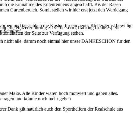
urch die Einnahme des Entenrennens angeschafft. Bis der Rasen
ten Gartenbereich. Somit stellen wir hier erst jetzt den Werdegang
ben und tatsächlich die Kosten für ein neues Klettergerüst bewilligt
e und die Nutzererfahrung zu verbessern (Tracking Cookies). Sie
en Schulhof.
tionalitäten der Seite zur Verfügung stehen.
auch nicht alle, darum noch einmal hier unser DANKESCHÖN für den
nauer Maße. Alle Kinder waren hoch motiviert und gaben alles.
getragen und konnte noch mehr geben.
er Dank gilt natürlich auch den Sporthelfern der Realschule aus