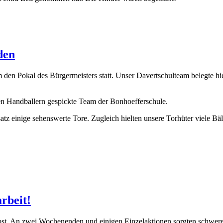
den
den Pokal des Bürgermeisters statt. Unser Davertschulteam belegte hi
en Handballern gespickte Team der Bonhoefferschule.
einige sehenswerte Tore. Zugleich hielten unsere Torhüter viele Bälle,
rbeit!
erbst. An zwei Wochenenden und einigen Einzelaktionen sorgten schwer