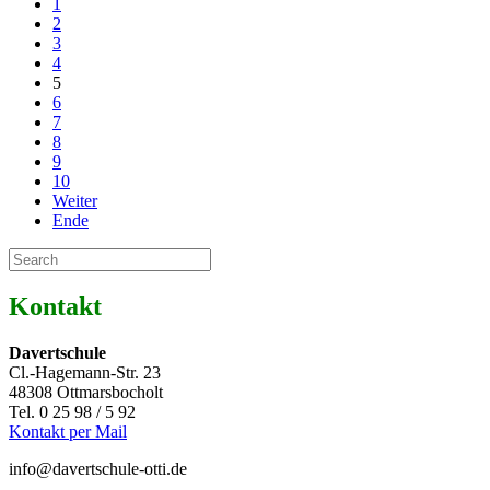
1
2
3
4
5
6
7
8
9
10
Weiter
Ende
Kontakt
Davertschule
Cl.-Hagemann-Str. 23
48308 Ottmarsbocholt
Tel. 0 25 98 / 5 92
Kontakt per Mail
info@davertschule-otti.de