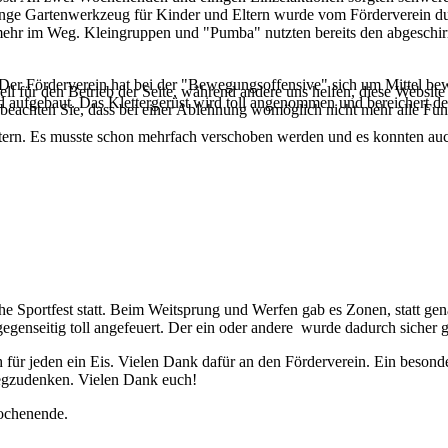
Menge Gartenwerkzeug für Kinder und Eltern wurde vom Förderverein d
 mehr im Weg. Kleingruppen und "Pumba" nutzten bereits den abgeschirm
er Förderverein hat bei der "Bewegungsoffensive" sich um Mittel bewor
ell für den Betrieb der Seite, während andere uns helfen, diese Websit
d aufgebaut. Das Klettergerüst wird toll angenommen und bereichert d
 beachten Sie, dass bei einer Ablehnung womöglich nicht mehr alle Funk
ltern. Es musste schon mehrfach verschoben werden und es konnten 
che Sportfest statt. Beim Weitsprung und Werfen gab es Zonen, statt ge
enseitig toll angefeuert. Der ein oder andere wurde dadurch sicher 
ür jeden ein Eis. Vielen Dank dafür an den Förderverein. Ein besonder
wegzudenken. Vielen Dank euch!
Wochenende.