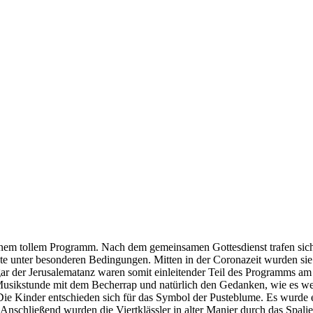
inem tollem Programm. Nach dem gemeinsamen Gottesdienst trafen sich 
ete unter besonderen Bedingungen. Mitten in der Coronazeit wurden sie e
der Jerusalematanz waren somit einleitender Teil des Programms am Fr
 Musikstunde mit dem Becherrap und natürlich den Gedanken, wie es w
e Kinder entschieden sich für das Symbol der Pusteblume. Es wurde ei
nschließend wurden die Viertklässler in alter Manier durch das Spalie