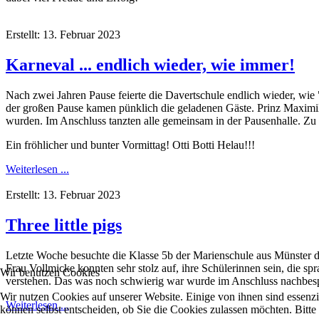
Erstellt: 13. Februar 2023
Karneval ... endlich wieder, wie immer!
Nach zwei Jahren Pause feierte die Davertschule endlich wieder, wie "
der großen Pause kamen pünklich die geladenen Gäste. Prinz Maximilia
wurden. Im Anschluss tanzten alle gemeinsam in der Pausenhalle. Zu g
Ein fröhlicher und bunter Vormittag! Otti Botti Helau!!!
Weiterlesen ...
Erstellt: 13. Februar 2023
Three little pigs
Letzte Woche besuchte die Klasse 5b der Marienschule aus Münster di
Frau Vollmicke konnten sehr stolz auf, ihre Schülerinnen sein, die s
Wir benutzen Cookies
verstehen. Das was noch schwierig war wurde im Anschluss nachbespr
Wir nutzen Cookies auf unserer Website. Einige von ihnen sind essenzi
Weiterlesen ...
können selbst entscheiden, ob Sie die Cookies zulassen möchten. Bitte