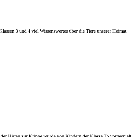
lassen 3 und 4 viel Wissenswertes über die Tiere unserer Heimat.
 der Hirten zur Krippe wurde von Kindern der Klasse 3b vorgespielt.