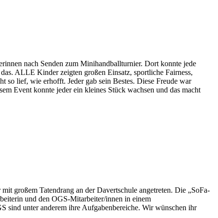
rerinnen nach Senden zum Minihandballturnier. Dort konnte jede
 das. ALLE Kinder zeigten großen Einsatz, sportliche Fairness,
t so lief, wie erhofft. Jeder gab sein Bestes. Diese Freude war
diesem Event konnte jeder ein kleines Stück wachsen und das macht
r mit großem Tatendrang an der Davertschule angetreten. Die „SoFa-
arbeiterin und den OGS-Mitarbeiter/innen in einem
GS sind unter anderem ihre Aufgabenbereiche. Wir wünschen ihr