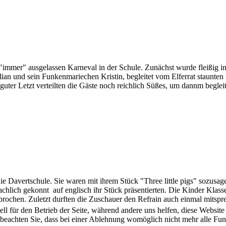
immer" ausgelassen Karneval in der Schule. Zunächst wurde fleißig in d
n und sein Funkenmariechen Kristin, begleitet vom Elferrat staunten ni
uter Letzt verteilten die Gäste noch reichlich Süßes, um dannm beglei
e Davertschule. Sie waren mit ihrem Stück "Three little pigs" sozusag
prachlich gekonnt auf englisch ihr Stück präsentierten. Die Kinder Kl
ochen. Zuletzt durften die Zuschauer den Refrain auch einmal mitsprec
ell für den Betrieb der Seite, während andere uns helfen, diese Websit
 beachten Sie, dass bei einer Ablehnung womöglich nicht mehr alle Funk