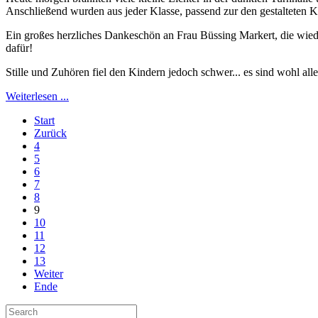
Anschließend wurden aus jeder Klasse, passend zur den gestalteten 
Ein großes herzliches Dankeschön an Frau Büssing Markert, die wiede
dafür!
Stille und Zuhören fiel den Kindern jedoch schwer... es sind wohl alle
Weiterlesen ...
Start
Zurück
4
5
6
7
8
9
10
11
12
13
Weiter
Ende