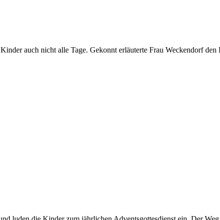
Kinder auch nicht alle Tage. Gekonnt erläuterte Frau Weckendorf den K
 und luden die Kinder zum jährlichen Adventsgottesdienst ein. Der Weg