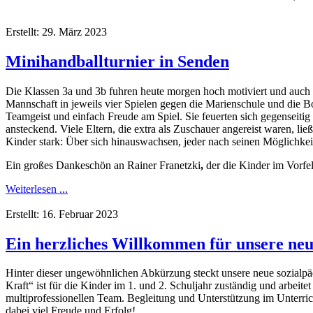
Erstellt: 29. März 2023
Minihandballturnier in Senden
Die Klassen 3a und 3b fuhren heute morgen hoch motiviert und auch a
Mannschaft in jeweils vier Spielen gegen die Marienschule und die B
Teamgeist und einfach Freude am Spiel. Sie feuerten sich gegenseitig a
ansteckend. Viele Eltern, die extra als Zuschauer angereist waren, li
Kinder stark: Über sich hinauswachsen, jeder nach seinen Möglichkei
Ein großes Dankeschön an Rainer Franetzki
,
der die Kinder im Vorfeld
Weiterlesen ...
Erstellt: 16. Februar 2023
Ein herzliches Willkommen für unsere ne
Hinter dieser ungewöhnlichen Abkürzung steckt unsere neue sozialpä
Kraft“ ist für die Kinder im 1. und 2. Schuljahr zuständig und arbei
multiprofessionellen Team. Begleitung und Unterstützung im Unterri
dabei viel Freude und Erfolg!