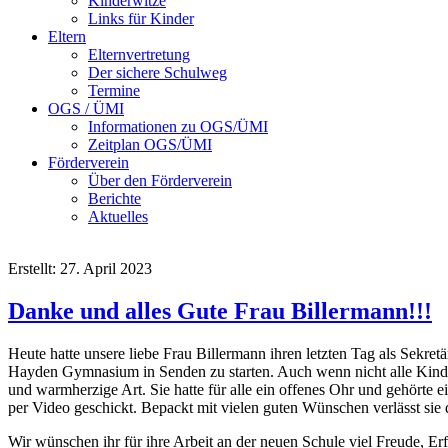
Kinderwitze
Links für Kinder
Eltern
Elternvertretung
Der sichere Schulweg
Termine
OGS / ÜMI
Informationen zu OGS/ÜMI
Zeitplan OGS/ÜMI
Förderverein
Über den Förderverein
Berichte
Aktuelles
Erstellt: 27. April 2023
Danke und alles Gute Frau Billermann!!!
Heute hatte unsere liebe Frau Billermann ihren letzten Tag als Sekre
Hayden Gymnasium in Senden zu starten. Auch wenn nicht alle Kinder i
und warmherzige Art. Sie hatte für alle ein offenes Ohr und gehörte
per Video geschickt. Bepackt mit vielen guten Wünschen verlässt sie 
Wir wünschen ihr für ihre Arbeit an der neuen Schule viel Freude, Erf