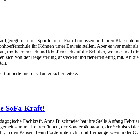
ufgeregt mit ihrer Sportlehrerin Frau Tönnissen und ihren Klassenleh
onhoefferschule ihr Können unter Beweis stellen. Aber es war mehr als
n, motivierten sich und klopften sich auf die Schulter, wenn es mal nich
eßen sich von der Begeisterung anstecken und fieberten eifrig mit. An 
ten.
 trainierte und das Tunier sicher leitete.
ue SoFa-Kraft!
dagogische Fachkraft. Anna Buschmeier hat ihre Stelle Anfang Februa
tet gemeinsam mit Lehrern/innen, der Sonderpädagogin, der Schulsozial
cht, in den Pausen, beim Förderunterricht und Lernangeboten in der O